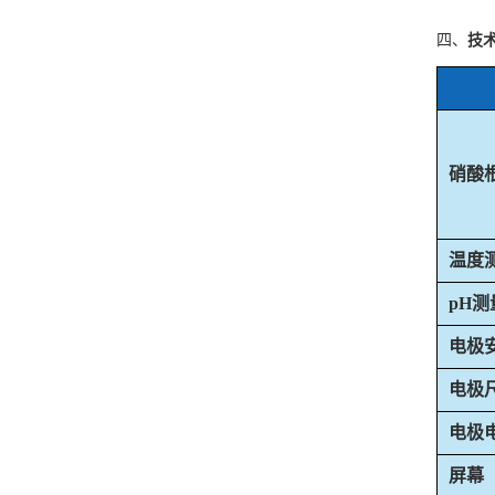
四、
技
硝酸
温度
pH测
电极
电极
电极
屏幕