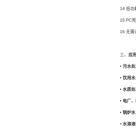
14.
15.P
16.无
三、
应
• 污水
•
饮用水
•
水质处
• 电厂
•
锅炉水
•
水溶液