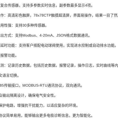
入复合传感器，支持多参数实时信息，副参数最多显示4项。
操作：高清彩色触屏，78x78CTP触摸超清屏，界面易操作，结果一目了然
实用性强：支持30多种传感器。
输出方式：支持Modbus、4-20mA、JSON格式数据通讯。
电器延时功能：支持客户搭配电动球阀使用，实现进水控制或自动排水功能
点报警功能。
据监测：记录历史数据，包括历史数据，报警记录，操作日志，实时曲线等
英文语言切换。
S-485传输接口，MODBUS-RTU通讯协议，双向通讯。
源及输出隔离设计，确保电气安全性。
建保护电路，增强抗干扰能力，以适应复杂的环境。
信协议简单易用，能够输出更多电极诊断信息，更为智能化。