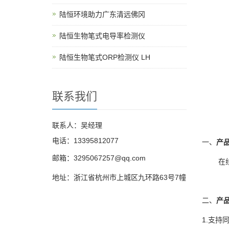
陆恒环境助力广东清远佛冈
陆恒生物笔式电导率检测仪
陆恒生物笔式ORP检测仪 LH
联系我们
联系人：吴经理
电话：13395812077
一、
产
邮箱：3295067257@qq.com
在
地址：浙江省杭州市上城区九环路63号7幢
二、
产
1.支持