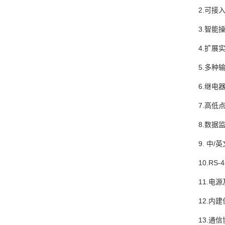
2.可接
3.智能
4.扩展
5.多种
6.继
7.高低
8.数
9.
中
/
10.R
11.电
12.内
13.通