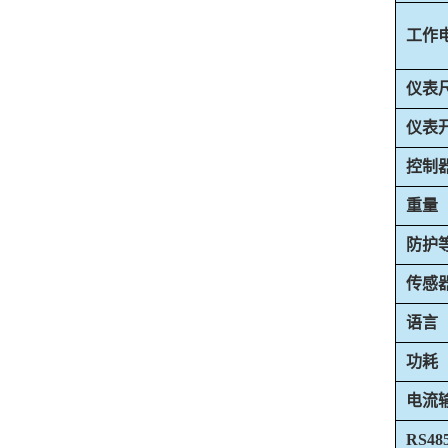
工作
仪表
仪表
控制
重量
防护
传感
语言
功耗
电流
RS4