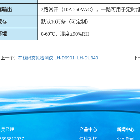
器输出
2路常开（10A 250VAC），一路可用于定时
保存
默认
10万条（可定制）
环境
0-60℃，湿度≤90%RH
上一个：
在线硝态氮检测仪 LH-D6901+LH-DU340
下
：吴经理
产品中心
新闻中心
395812077
快检耗材
公司新闻