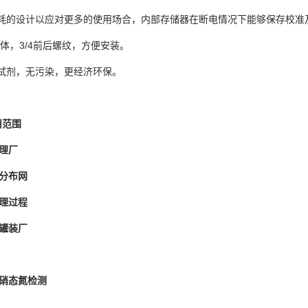
低功耗的设计以应对更多的使用场合，内部存储器在断电情况下能够保存校准
C壳体，3/4前后螺纹，方便安装。
需试剂，无污染，更经济环保。
用范围
处理厂
分布网
理过程
、罐装厂
硝态氮检测