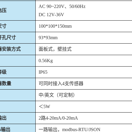
AC 90~220V、50/60Hz
电压
DC 12V-36V
尺寸
100*100*150mm
开孔尺寸
93*93mm
器安装方式
面板式，壁挂式
0.56Kg
等级
IP65
器数量
可同时接入
4支传感器
中
/英文（可定制）
＜
5W
输出
2路4-20mA/0-20mA
85输出
一路输出，
modbus-RTU/JSON