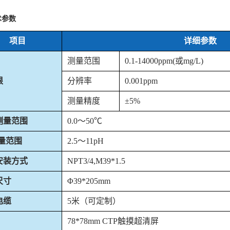
术参数
项目
详细参数
测量范围
0.1-14000ppm(或mg/L)
根
分辨率
0.001ppm
测量精度
±5%
测量范围
0.0～50℃
量范围
2.5～11pH
安装方式
NPT3/4,M39*1.5
尺寸
Φ39*205mm
电缆
5米（可定制）
78*78mm CTP触摸超清屏